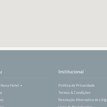
u
Institucional
 Nova Hotel
Política de Privacidade
ia
Termos & Condições
os
Resolução Alternativa de Litíg
ços
Livro de Reclamações