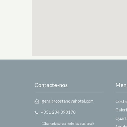
Contacte-nos
Men
geral@costanovahotel.com
Costa
Galer
+351 234 390170
Quart
(Chamada para a rede fixa nacional)
Servi