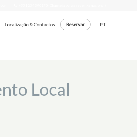
l.com
+351 234 390170 (Chamada para a rede fixa nacional)
Localização & Contactos
Reservar
PT
nto Local